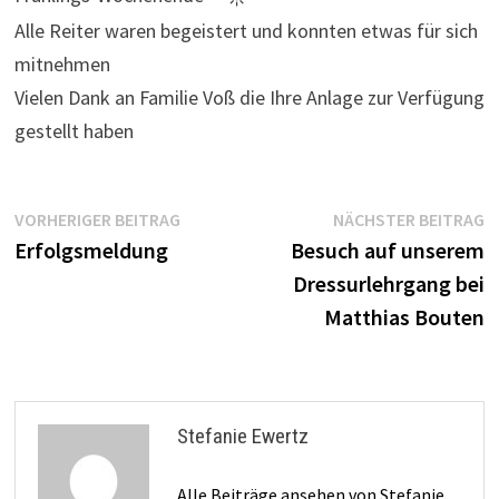
Alle Reiter waren begeistert und konnten etwas für sich
mitnehmen
Vielen Dank an Familie Voß die Ihre Anlage zur Verfügung
gestellt haben
Beitragsnavigation
Vorheriger
N
VORHERIGER BEITRAG
NÄCHSTER BEITRAG
Beitrag:
B
Erfolgsmeldung
Besuch auf unserem
Dressurlehrgang bei
Matthias Bouten
Stefanie Ewertz
Alle Beiträge ansehen von Stefanie