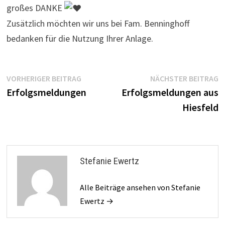
großes DANKE
Zusätzlich möchten wir uns bei Fam. Benninghoff
bedanken für die Nutzung Ihrer Anlage.
Beitragsnavigation
Vorheriger
N
VORHERIGER BEITRAG
NÄCHSTER BEITRAG
Beitrag:
B
Erfolgsmeldungen
Erfolgsmeldungen aus
Hiesfeld
Stefanie Ewertz
Alle Beiträge ansehen von Stefanie
Ewertz →