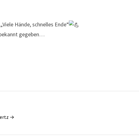
„Viele Hände, schnelles Ende“
h bekannt gegeben…
wertz →