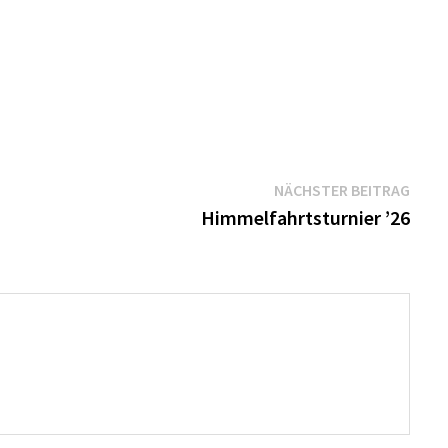
Näch
NÄCHSTER BEITRAG
Beitr
Himmelfahrtsturnier ’26