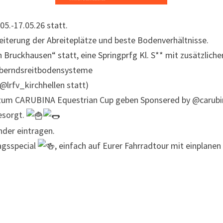
5.-17.05.26 statt.
iterung der Abreiteplätze und beste Bodenverhältnisse.
n Bruckhausen“ statt, eine Springprfg Kl. S** mit zusätzlic
@berndsreitbodensysteme
@lrfv_kirchhellen statt)
g zum CARUBINA Equestrian Cup geben Sponsered by @carub
esorgt.
nder eintragen.
agsspecial
, einfach auf Eurer Fahrradtour mit einplane