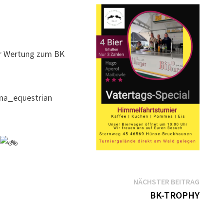
her Wertung zum BK
ina_equestrian
n
Näch
NÄCHSTER BEITRAG
Beitr
BK-TROPHY