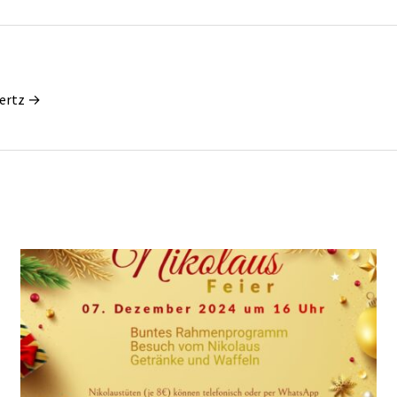
wertz →