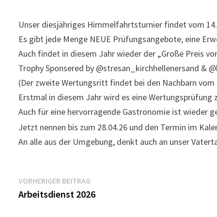
Unser diesjähriges Himmelfahrtsturnier findet vom 14.0
Es gibt jede Menge NEUE Prüfungsangebote, eine Erwe
Auch findet in diesem Jahr wieder der „Große Preis vo
Trophy Sponsered by @stresan_kirchhellenersand & 
(Der zweite Wertungsritt findet bei den Nachbarn vom 
Erstmal in diesem Jahr wird es eine Wertungsprüfun
Auch für eine hervorragende Gastronomie ist wieder g
Jetzt nennen bis zum 28.04.26 und den Termin im Kale
An alle aus der Umgebung, denkt auch an unser Vatert
Beitragsnavigation
Vorheriger
VORHERIGER BEITRAG
Beitrag:
Arbeitsdienst 2026