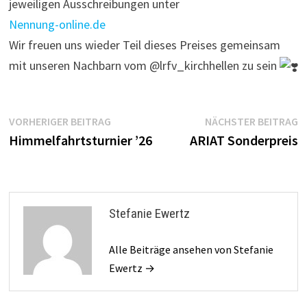
jeweiligen Ausschreibungen unter
Nennung-online.de
Wir freuen uns wieder Teil dieses Preises gemeinsam
mit unseren Nachbarn vom @lrfv_kirchhellen zu sein
Beitragsnavigation
Vorheriger
N
VORHERIGER BEITRAG
NÄCHSTER BEITRAG
Beitrag:
B
Himmelfahrtsturnier ’26
ARIAT Sonderpreis
Stefanie Ewertz
Alle Beiträge ansehen von Stefanie
Ewertz →